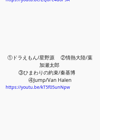
①ドラえもん/星野源 　②情熱大陸/葉
加瀬太郎 
③ひまわりの約束/秦基博 　
④Jump/Van Halen
https://youtu.be/kT5f05unNpw