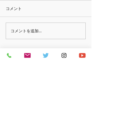
2026年2月から
コメント
についてご案内さ
きます。 備品や
にかかる費用が全
コメントを追加…
２０２６夏の発表会 日
しており、 これ
程が決まりました！
現行料金を維持で
整してまいりまし
♪ 長く、楽しく、居心地好く学ぶ ♪
にレッスンで使用
タジオの料金が1
上げられたことも
回の改定を行うこ
ました。 今回の改
レッスンにつき＋220
更となります。 ■
コー