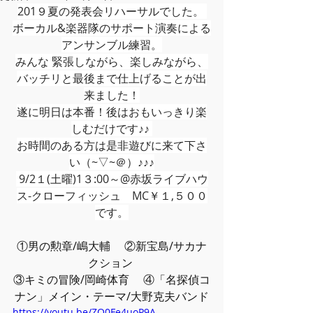
201９夏の発表会リハーサルでした。 
ボーカル&楽器隊のサポート演奏による
アンサンブル練習。
みんな 緊張しながら、楽しみながら、
バッチリと最後まで仕上げることが出
来ました！
遂に明日は本番！後はおもいっきり楽
しむだけです♪♪ 
お時間のある方は是非遊びに来て下さ
い（~▽~＠）♪♪♪
 9/2１(土曜)1３:00～@赤坂ライブハウ
ス-クローフィッシュ　MC￥１,５００
です。
①男の勲章/嶋大輔 　②新宝島/サカナ
クション 
③キミの冒険/岡崎体育 　④「名探偵コ
ナン」メイン・テーマ/大野克夫バンド
https://youtu.be/ZQ0Fe4uoP9A