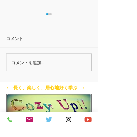
2026年2月から
定
2026年2月から
コメント
についてご案内さ
きます。 備品や
にかかる費用が全
コメントを追加…
２０２６夏の発表会 日
しており、 これ
程が決まりました！
現行料金を維持で
整してまいりまし
♪ 長く、楽しく、居心地好く学ぶ ♪
にレッスンで使用
タジオの料金が1
上げられたことも
回の改定を行うこ
ました。 今回の改
レッスンにつき＋220
更となります。 ■