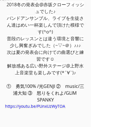
2018冬の発表会@赤坂クローフィッシ
ュでした♪
バンドアンサンブル、ライブを生徒さ
ん達はめい一杯楽しんで頂けた模様で
す(^o^)
普段のレッスンとは違う環境と音響に
少し興奮ぎみでした（~▽~＠）♪♪♪
次は夏の発表会に向けての曲選びと練
習です☺️
解放感ある広い野外ステージ@上野水
上音楽堂も楽しみです(*´∀`)♪
①　勇気100% /光GENJI ②　music/三
浦大知 ③　怒りをくれよ/GLIM 
SPANKY
https://youtu.be/PUnxUzWyTOA