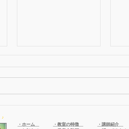
20
202
つい
す。
る費
これ
でき
２０２６夏の発表会 日程が
が、
決まりました！
いる
♪
引き
・ホーム
・教室の特徴
・講師紹介