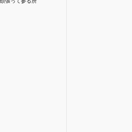
頑張って参る所
。