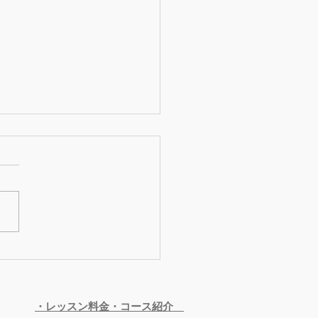
26年2月からのお月謝改定
6年2月からのお月謝改定 に
てご案内させていただきま
 備品や消耗品、運営にかか
用が全体的に上昇しており、
までなんとか現行料金を維持
るよう調整してまいりました
 さらにレッスンで使用して
スタジオの料金が11月より
上げられたことも重なり、
・レッスン料金・コース紹介